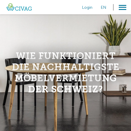
Login
EN
WIE FUNKTIONIERT
DIE NACHHALTIGSTE
MÖBELVERMIETUNG
DER SCHWEIZ?